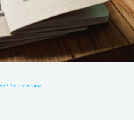
red
/ Por
steveramz