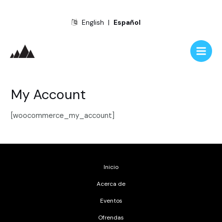
Ir
English
|
Español
al
contenido
Main
Men
My Account
[woocommerce_my_account]
Inicio
Acerca de
Eventos
Ofrendas