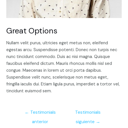
Great Options
Nullam velit purus, ultricies eget metus non, eleifend
egestas arcu. Suspendisse potenti. Donec non turpis nec
nunc tincidunt commodo. Duis ac nisi magna. Quisque
faucibus eleifend dictum. Mauris rhoncus mollis nisl sed
congue. Maecenas in lorem ut orci porta dapibus.
Suspendisse velit nunc, scelerisque non metus eget,
fringilla iaculis dui. Etiam ligula purus, imperdiet a tortor vel,
tincidunt euismod sem.
Navegación
←
Testimonials
Testimonials
de
anterior
siguiente
→
entradas